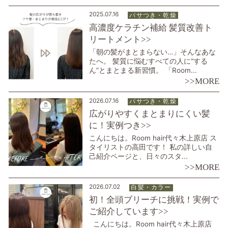
2025.07.16
パサつき・乾燥
高濃度ケラチン補給 髪質改善ト
リートメント>>
「朝の髪がまとまらない…」そんなあな
たへ。 髪質に悩むすべての人に“する
ん”とまとまる新習慣。 「Room...
>>MORE
2026.07.16
パサつき・乾燥
広がりやすくまとまりにくい髪
に！実例つき>>
こんにちは。Room hair代々木上原店 ス
タイリストの高田です！ 私の詳しい自
己紹介ページと、日々のスタ...
>>MORE
2026.07.02
白髪・カラー
初！全頭ブリーチに挑戦！実例で
ご紹介しています>>
こんにちは。Room hair代々木上原店