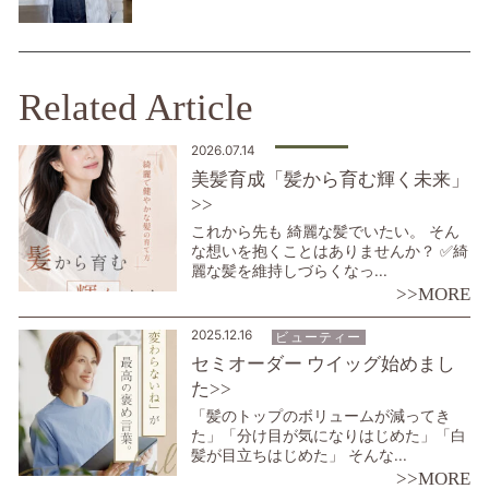
Related Article
2026.07.14
美髪育成「髪から育む輝く未来」
>>
これから先も 綺麗な髪でいたい。 そん
な想いを抱くことはありませんか？ ✅綺
麗な髪を維持しづらくなっ...
>>MORE
2025.12.16
ビューティー
セミオーダー ウイッグ始めまし
た>>
「髪のトップのボリュームが減ってき
た」「分け目が気になりはじめた」「白
髪が目立ちはじめた」 そんな...
>>MORE