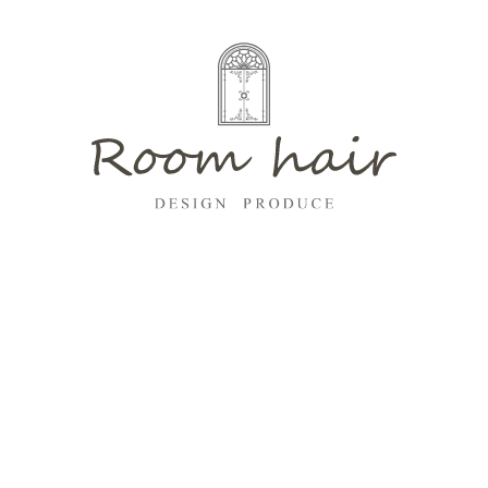
【Spring collections 2021】
～ Room hair collections ～
■ 【Spring collections 2021】
DESIGN PRODUCE : 髙田 夏稀
■ [hair style]
短すぎず長すぎずなレングスで、アレンジの幅を広げられるようにカ
ット。
スタイリングはキメすぎないラフなイメージで、ぐるっとねじりクリ
ップ留めに。
■ [coloring]
フェース周りのみをブリーチした、フェースフレームでポイントのあ
るカラーに。