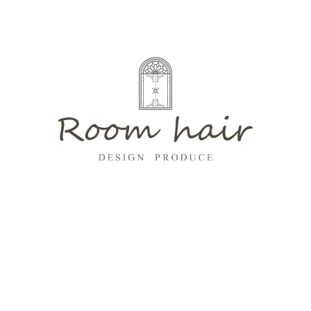
セミオーダー ウイッグ始めました>>
髪のトップのボリュームが減ってきた」「分け目が気になりはじめた」
白髪が目立ちはじめた」 そんな...
25.07.16
高濃度ケラチン補給 髪質改善トリートメント>>
朝の髪がまとまらない…」そんなあなたへ。 髪質に悩むすべての人に“す
ん”とまとまる新習慣。 「Room...
26.07.30
ツヤは“乗せる”から“引き出す”へ。リケラから待望の
『リケラオイル』誕生！>>
んにちは！Room hair笹塚店の植木です。 髪を綺麗に見せたい気持ちと、
い心地の軽さ。この2...