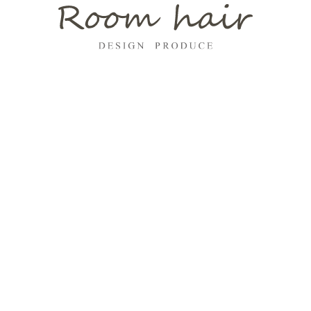
2
2
2
2
2
2
の髪質やダメージレベルに合わせたトリートメントを