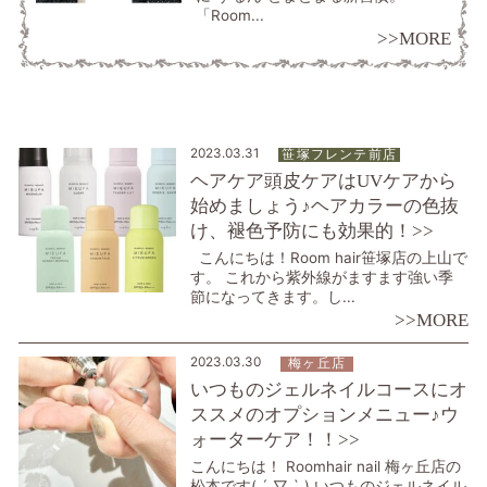
「Room...
>>MORE
2023.03.31
笹塚フレンテ前店
ヘアケア頭皮ケアはUVケアから
始めましょう♪ヘアカラーの色抜
け、褪色予防にも効果的！>>
こんにちは！Room hair笹塚店の上山で
す。 これから紫外線がますます強い季
節になってきます。し...
>>MORE
2023.03.30
梅ヶ丘店
いつものジェルネイルコースにオ
ススメのオプションメニュー♪ウ
ォーターケア！！>>
こんにちは！ Roomhair nail 梅ヶ丘店の
松本です( ´ ▽ ` ) いつものジェルネイル