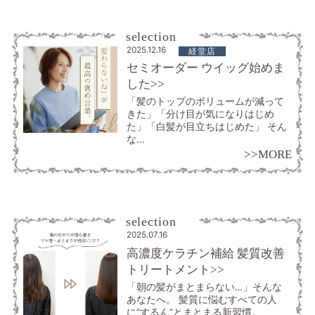
selection
2025.12.16
経堂店
セミオーダー ウイッグ始めま
した>>
「髪のトップのボリュームが減って
きた」「分け目が気になりはじめ
た」「白髪が目立ちはじめた」 そん
な...
>>MORE
selection
2025.07.16
高濃度ケラチン補給 髪質改善
トリートメント>>
「朝の髪がまとまらない…」そんな
あなたへ。 髪質に悩むすべての人
に“するん”とまとまる新習慣。