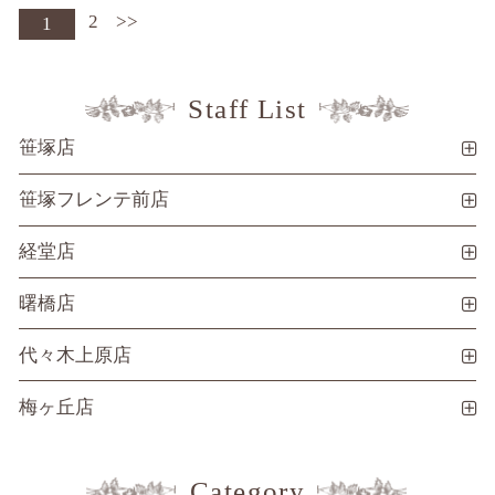
2
>>
1
Staff List
笹塚店
笹塚フレンテ前店
経堂店
曙橋店
代々木上原店
梅ヶ丘店
Category