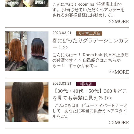
こんにちは！Room hair笹塚店上山で
す。 担当させていただくヘアカラーを
されるお客様皆様にお勧めして...
>>MORE
2023.03.21
代々木上原店
春にぴったりグラデーションカラ
ー！>>
こんにちは〜！ Room hair 代々木上原店
の狩野です＾＾ 自己紹介はこちらか
ら〜！ すっかり春で...
>>MORE
2023.03.21
曙橋店
【30代・40代・50代】360度どこ
を見ても美髪に見える‼️>>
こんにちは!! ビューティパートナーと
して あなたに本当に似合うヘアスタイ
ルをご...
>>MORE