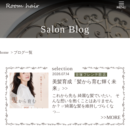
Salon Blog
home
> ブログ一覧
selection
2026.07.14
笹塚フレンテ前店
美髪育成「髪から育む輝く未
来」>>
これから先も 綺麗な髪でいたい。 そ
んな想いを抱くことはありません
か？ ✅綺麗な髪を維持しづらくな
っ...
>>MORE