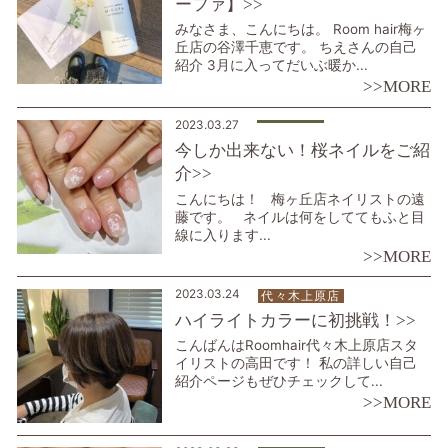
ーファ】>>
みなさま、こんにちは。 Room hair梅ヶ
丘店の谷澤千恵です。 ちえさんの自己
紹介 3月に入ってだいぶ暖か...
>>MORE
2023.03.27
今しか出来ない！桜ネイルをご紹
介>>
こんにちは！ 梅ヶ丘店ネイリストの遠
藤です。 ネイルは何をしててもふと目
線に入ります...
>>MORE
2023.03.24
代々木上原店
ハイライトカラーに初挑戦！>>
こんばんはRoomhair代々木上原店スタ
イリストの高田です！ 私の詳しい自己
紹介ページもぜひチェックして...
>>MORE