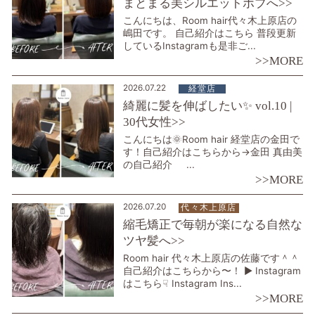
まとまる美シルエットボブへ>>
こんにちは、Room hair代々木上原店の
嶋田です。 自己紹介はこちら 普段更新
しているInstagramも是非ご...
>>MORE
2026.07.22
経堂店
綺麗に髪を伸ばしたい✨ vol.10 |
30代女性>>
こんにちは🌞Room hair 経堂店の金田で
す！自己紹介はこちらから→金田 真由美
の自己紹介 ...
>>MORE
2026.07.20
代々木上原店
縮毛矯正で毎朝が楽になる自然な
ツヤ髪へ>>
Room hair 代々木上原店の佐藤です＾＾
自己紹介はこちらから〜！ ▶︎ Instagram
はこちら☟ Instagram Ins...
>>MORE