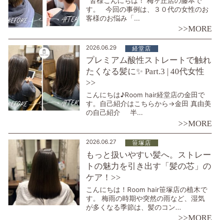
皆様こんにちは！ 梅ヶ丘店の藤本で
す。 今回の事例は、３０代の女性のお
客様のお悩み「...
>>MORE
2026.06.29
経堂店
プレミアム酸性ストレートで触れ
たくなる髪に✨ Part.3 | 40代女性
>>
こんにちは♪Room hair経堂店の金田で
す。自己紹介はこちらから→金田 真由美
の自己紹介 半...
>>MORE
2026.06.27
笹塚店
もっと扱いやすい髪へ。ストレー
トの魅力を引き出す「髪の芯」の
ケア！>>
こんにちは！Room hair笹塚店の植木で
す。 梅雨の時期や突然の雨など、湿気
が多くなる季節は、髪のコン...
>>MORE