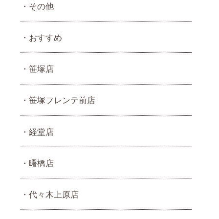
その他
おすすめ
笹塚店
笹塚フレンテ前店
経堂店
曙橋店
代々木上原店