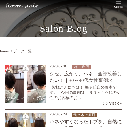
Salon Blog
home
> ブログ一覧
2026.07.30
梅ヶ丘店
クセ、広がり、ハネ、全部改善し
たい！｜30～40代女性事例>>
皆様こんにちは！ 梅ヶ丘店の藤本で
す。 今回の事例は、３０～４０代の女
性のお客様のお...
>>MORE
2026.07.24
代々木上原店
ハネやすくなったボブを、自然に