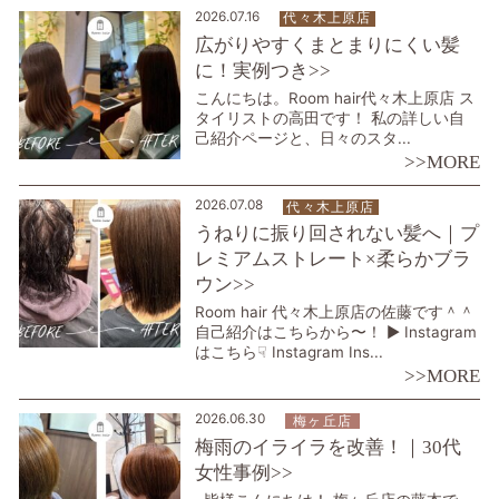
2026.07.16
代々木上原店
広がりやすくまとまりにくい髪
に！実例つき>>
こんにちは。Room hair代々木上原店 ス
タイリストの高田です！ 私の詳しい自
己紹介ページと、日々のスタ...
>>MORE
2026.07.08
代々木上原店
うねりに振り回されない髪へ｜プ
レミアムストレート×柔らかブラ
ウン>>
Room hair 代々木上原店の佐藤です＾＾
自己紹介はこちらから〜！ ▶︎ Instagram
はこちら☟ Instagram Ins...
>>MORE
2026.06.30
梅ヶ丘店
梅雨のイライラを改善！｜30代
女性事例>>