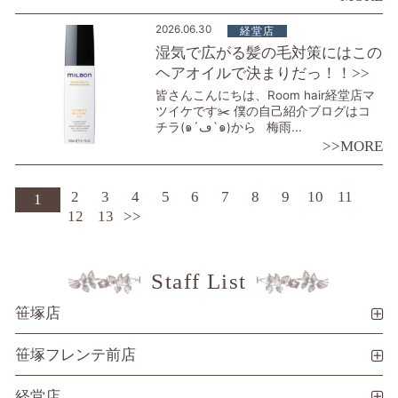
2026.06.30
経堂店
湿気で広がる髪の毛対策にはこの
ヘアオイルで決まりだっ！！>>
皆さんこんにちは、Room hair経堂店マ
ツイケです✂️ 僕の自己紹介ブログはコ
チラ(๑´ڡ`๑)から 梅雨...
>>MORE
2
3
4
5
6
7
8
9
10
11
1
12
13
>>
Staff List
笹塚店
笹塚フレンテ前店
経堂店