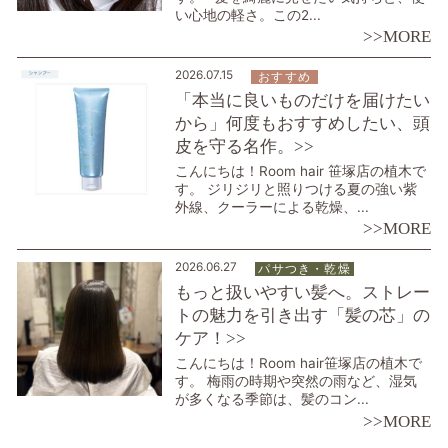
い心地の軽さ。この2...
>>MORE
2026.07.15
おすすめ
「本当に良いものだけを届けたい
から」何度もおすすめしたい、頭
皮を守る名作。>>
こんにちは！Room hair 笹塚店の植木で
す。 ジリジリと照りつける夏の強い紫
外線、クーラーによる乾燥、...
>>MORE
2026.06.27
パサつき・乾燥
もっと扱いやすい髪へ。ストレー
トの魅力を引き出す「髪の芯」の
ケア！>>
こんにちは！Room hair笹塚店の植木で
す。 梅雨の時期や突然の雨など、湿気
が多くなる季節は、髪のコン...
>>MORE