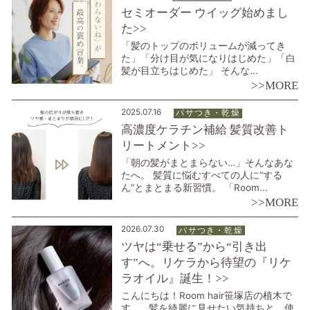
セミオーダー ウイッグ始めまし
た>>
「髪のトップのボリュームが減ってき
た」「分け目が気になりはじめた」「白
髪が目立ちはじめた」 そんな...
>>MORE
2025.07.16
パサつき・乾燥
高濃度ケラチン補給 髪質改善ト
リートメント>>
「朝の髪がまとまらない…」そんなあな
たへ。 髪質に悩むすべての人に“する
ん”とまとまる新習慣。 「Room...
>>MORE
2026.07.30
パサつき・乾燥
ツヤは“乗せる”から“引き出
す”へ。リケラから待望の『リケ
ラオイル』誕生！>>
こんにちは！Room hair笹塚店の植木で
す。 髪を綺麗に見せたい気持ちと、使