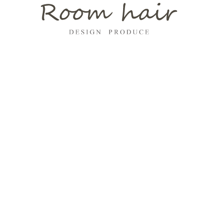
2
2
2
2
2
2
深みを加え、やわらかく透明感のある仕上がりが