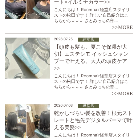
ート×イルミナカラー>>
こんにちは！ Roomhair経堂店スタイリ
ストの松田です！ 詳しい自己紹介はこ
ちらから↓↓↓ さとみっちの部...
>>MORE
2026.07.25
経堂店
【頭皮も髪も、夏こそ保湿が大
切】エステシモ イッシュシャン
プーで叶える、大人の頭皮ケア
>>
こんにちは！ Roomhair経堂店スタイリ
ストの松田です！ 詳しい自己紹介はこ
ちらから↓↓↓ さとみっちの部...
>>MORE
2026.07.08
経堂店
乾かしづらい髪を改善！根元スト
レートと毛先デジタルパーマで叶
える美髪>>
こんにちは！ Roomhair経堂店スタイリ