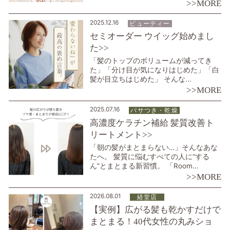
>>MORE
2025.12.16
ビューティー
セミオーダー ウイッグ始めまし
た>>
「髪のトップのボリュームが減ってき
た」「分け目が気になりはじめた」「白
髪が目立ちはじめた」 そんな...
>>MORE
2025.07.16
パサつき・乾燥
高濃度ケラチン補給 髪質改善ト
リートメント>>
「朝の髪がまとまらない…」そんなあな
たへ。 髪質に悩むすべての人に“する
ん”とまとまる新習慣。 「Room...
>>MORE
2026.08.01
経堂店
【実例】広がる髪も乾かすだけで
まとまる！40代女性の丸みショ