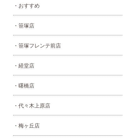
おすすめ
笹塚店
笹塚フレンテ前店
経堂店
曙橋店
代々木上原店
梅ヶ丘店