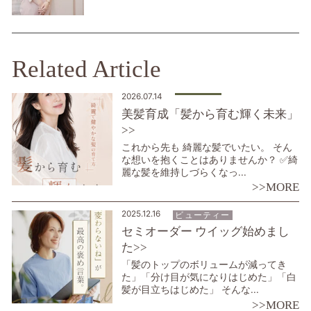
Related Article
2026.07.14
美髪育成「髪から育む輝く未来」
>>
これから先も 綺麗な髪でいたい。 そん
な想いを抱くことはありませんか？ ✅綺
麗な髪を維持しづらくなっ...
>>MORE
2025.12.16
ビューティー
セミオーダー ウイッグ始めまし
た>>
「髪のトップのボリュームが減ってき
た」「分け目が気になりはじめた」「白
髪が目立ちはじめた」 そんな...
>>MORE