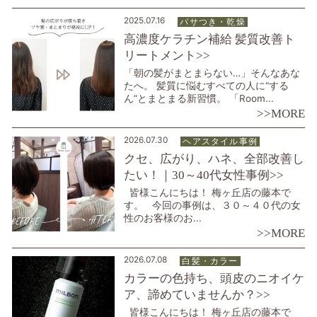
2025.07.16
パサつき・乾燥
高濃度ケラチン補給 髪質改善ト
リートメント>>
「朝の髪がまとまらない…」そんなあな
たへ。 髪質に悩むすべての人に“する
ん”とまとまる新習慣。 「Room...
>>MORE
2026.07.30
ヘアスタイル事例
クセ、広がり、ハネ、全部改善し
たい！｜30～40代女性事例>>
皆様こんにちは！ 梅ヶ丘店の藤本で
す。 今回の事例は、３０～４０代の女
性のお客様のお...
>>MORE
2026.07.08
白髪・カラー
カラーの色持ち、頭皮のニオイケ
ア、諦めていませんか？>>
皆様こんにちは！ 梅ヶ丘店の藤本で