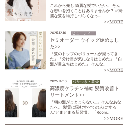
これから先も 綺麗な髪でいたい。 そん
な想いを抱くことはありませんか？ ✅綺
麗な髪を維持しづらくなっ...
>>MORE
2025.12.16
ビューティー
セミオーダー ウイッグ始めまし
た>>
「髪のトップのボリュームが減ってき
た」「分け目が気になりはじめた」「白
髪が目立ちはじめた」 そんな...
>>MORE
2025.07.16
パサつき・乾燥
高濃度ケラチン補給 髪質改善ト
リートメント>>
「朝の髪がまとまらない…」そんなあな
たへ。 髪質に悩むすべての人に“する
ん”とまとまる新習慣。 「Room...
>>MORE