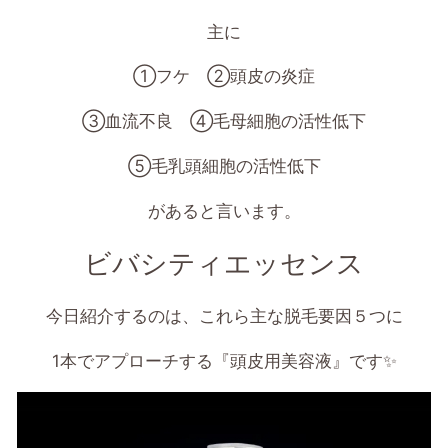
主に
①
フケ
②
頭皮の炎症
③
血流不良
④
毛母細胞の活性低下
⑤
毛乳頭細胞の活性低下
があると言います。
ビバシティエッセンス
今日紹介するのは、これら主な脱毛要因５つに
1
本でアプローチする『頭皮用美容液』です
✨