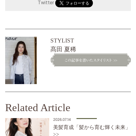
Twitter
STYLIST
髙田 夏稀
Related Article
2026.07.14
美髪育成「髪から育む輝く未来」
>>