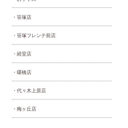
笹塚店
笹塚フレンテ前店
経堂店
曙橋店
代々木上原店
梅ヶ丘店