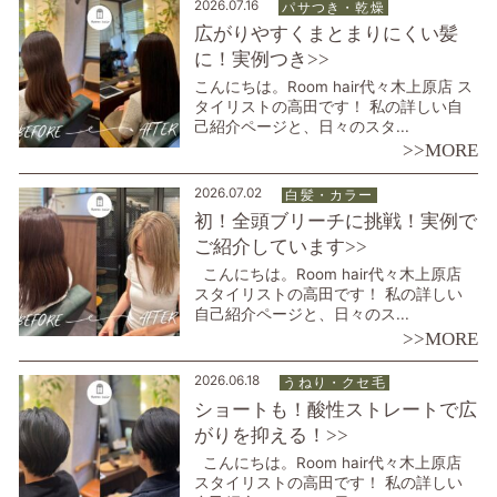
2026.07.16
パサつき・乾燥
広がりやすくまとまりにくい髪
に！実例つき>>
こんにちは。Room hair代々木上原店 ス
タイリストの高田です！ 私の詳しい自
己紹介ページと、日々のスタ...
>>MORE
2026.07.02
白髪・カラー
初！全頭ブリーチに挑戦！実例で
ご紹介しています>>
こんにちは。Room hair代々木上原店
スタイリストの高田です！ 私の詳しい
自己紹介ページと、日々のス...
>>MORE
2026.06.18
うねり・ クセ毛
ショートも！酸性ストレートで広
がりを抑える！>>
こんにちは。Room hair代々木上原店
スタイリストの高田です！ 私の詳しい