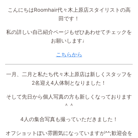
こんにちは
Roomhair
代々木上原店スタイリストの高
田です！
私の詳しい自己紹介ページもぜひあわせてチェックを
お願いします♩
こちらから
一月、二月と私たち代々木上原店は新しくスタッフを
2
名迎え
4
人体制となりました！
そして先日から個人写真の方も新しくなっております
＾＾
4
人の集合写真も撮っていただきました！
オフショットぽい雰囲気になっていますが
^^;歓迎会を