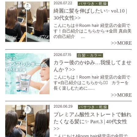
2026.07.22
パサつき・乾燥
綺麗に髪を伸ばしたい✨ vol.10 |
30代女性>>
こんにちは🌞Room hair 経堂店の金田で
す！自己紹介はこちらから→金田 真由美
の自己紹介 ...
>>MORE
2026.07.15
白髪・カラー
カラー後のかゆみ…我慢してませ
んか？>>
こんにちは！Room hair 経堂店の金田で
す⭐︎自己紹介はこちらから💁‍♀️ カラーを
長く楽しむために…...
>>MORE
2026.06.29
パサつき・乾燥
プレミアム酸性ストレートで触れ
たくなる髪に✨ Part.3 | 40代女性
>>
こんにちは♪Room hair経堂店の金田で