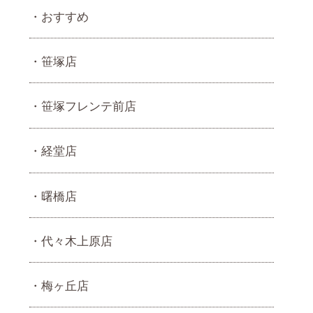
おすすめ
笹塚店
笹塚フレンテ前店
経堂店
曙橋店
代々木上原店
梅ヶ丘店