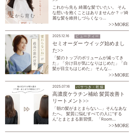
これから先も 綺麗な髪でいたい。 そん
な想いを抱くことはありませんか？ ✅綺
麗な髪を維持しづらくなっ...
>>MORE
2025.12.16
ビューティー
セミオーダー ウイッグ始めまし
た>>
「髪のトップのボリュームが減ってき
た」「分け目が気になりはじめた」「白
髪が目立ちはじめた」 そんな...
>>MORE
2025.07.16
パサつき・乾燥
高濃度ケラチン補給 髪質改善ト
リートメント>>
「朝の髪がまとまらない…」そんなあな
たへ。 髪質に悩むすべての人に“する
ん”とまとまる新習慣。 「Room...
>>MORE