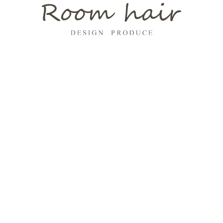
2
で、すそにボリュームが出てしまって嫌なんで
2
2
と、毛先が黄色っぽくなってすごく傷んで見え
2
2
2