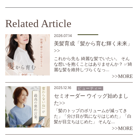
Related Article
2026.07.14
美髪育成「髪から育む輝く未来」
>>
これから先も 綺麗な髪でいたい。 そん
な想いを抱くことはありませんか？ ✅綺
麗な髪を維持しづらくなっ...
>>MORE
2025.12.16
ビューティー
セミオーダー ウイッグ始めまし
た>>
「髪のトップのボリュームが減ってき
た」「分け目が気になりはじめた」「白
髪が目立ちはじめた」 そんな...
>>MORE