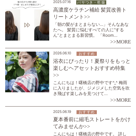
2025.07.16
パサつき・乾燥
高濃度ケラチン補給 髪質改善ト
リートメント>>
「朝の髪がまとまらない…」そんなあな
たへ。 髪質に悩むすべての人に“する
ん”とまとまる新習慣。 「Room...
>>MORE
2026.06.10
おすすめ
浴衣にぴったり！夏祭りをもっと
楽しむヘアセットおすすめ特集
>>
こんにちは！曙橋店の野中です^_^ 梅雨
に入りましたが、ジメジメした空気を吹
き飛ばす楽しみを見つけて...
>>MORE
2025.06.19
おすすめ
夏本番前に縮毛ストレートをかけ
てみませんか>>
こんにちは！曙橋店の野中です。 詳し