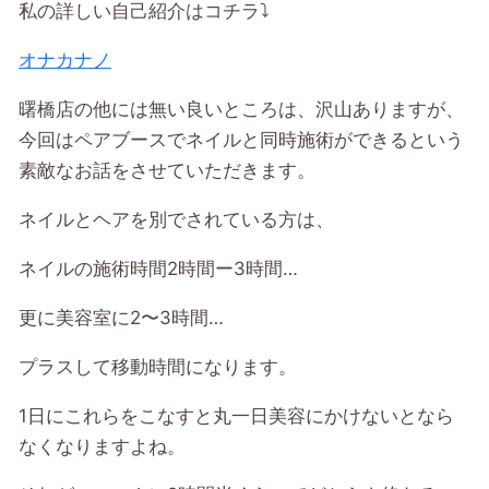
私の詳しい自己紹介はコチラ⤵︎
オナカナノ
曙橋店の他には無い良いところは、沢山ありますが、
今回はペアブースでネイルと同時施術ができるという
素敵なお話をさせていただきます。
ネイルとヘアを別でされている方は、
ネイルの施術時間
2
時間ー
3
時間
…
更に美容室に
2
〜
3
時間
…
プラスして移動時間になります。
1
日にこれらをこなすと丸一日美容にかけないとなら
なくなりますよね。