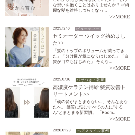
な想いを抱くことはありませんか？ ✅綺
麗な髪を維持しづらくなっ...
>>MORE
2025.12.16
ビューティー
セミオーダー ウイッグ始めまし
た>>
「髪のトップのボリュームが減ってき
た」「分け目が気になりはじめた」「白
髪が目立ちはじめた」 そんな...
>>MORE
2025.07.16
パサつき・乾燥
高濃度ケラチン補給 髪質改善ト
リートメント>>
「朝の髪がまとまらない…」そんなあな
たへ。 髪質に悩むすべての人に“する
ん”とまとまる新習慣。 「Room...
>>MORE
2026.01.23
ヘアスタイル事例