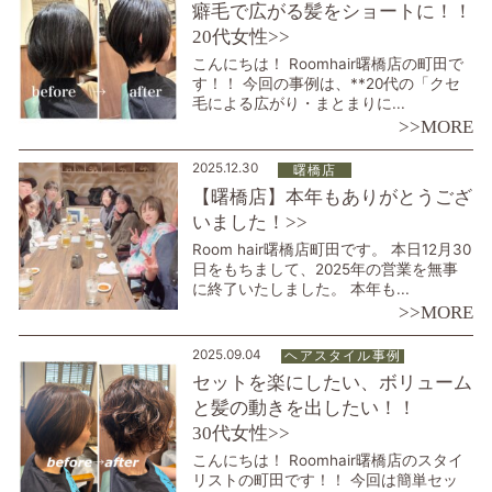
癖毛で広がる髪をショートに！！
20代女性>>
こんにちは！ Roomhair曙橋店の町田で
す！！ 今回の事例は、**20代の「クセ
毛による広がり・まとまりに...
>>MORE
2025.12.30
曙橋店
【曙橋店】本年もありがとうござ
いました！>>
Room hair曙橋店町田です。 本日12月30
日をもちまして、2025年の営業を無事
に終了いたしました。 本年も...
>>MORE
2025.09.04
ヘアスタイル事例
セットを楽にしたい、ボリューム
と髪の動きを出したい！！
30代女性>>
こんにちは！ Roomhair曙橋店のスタイ
リストの町田です！！ 今回は簡単セッ