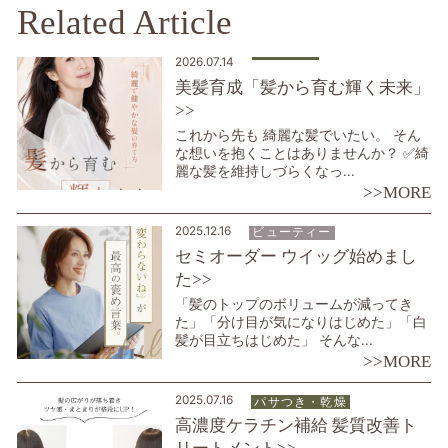
Related Article
2026.07.14
美髪育成「髪から育む輝く未来」
>>
これから先も 綺麗な髪でいたい。 そん
な想いを抱くことはありませんか？ ✅綺
麗な髪を維持しづらくなっ...
>>MORE
2025.12.16
ビューティー
セミオーダー ウイッグ始めまし
た>>
「髪のトップのボリュームが減ってき
た」「分け目が気になりはじめた」「白
髪が目立ちはじめた」 そんな...
>>MORE
2025.07.16
パサつき・乾燥
高濃度ケラチン補給 髪質改善ト