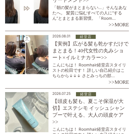
リートメント>>
「朝の髪がまとまらない…」そんなあな
たへ。 髪質に悩むすべての人に“する
ん”とまとまる新習慣。 「Room...
>>MORE
2026.08.01
経堂店
【実例】広がる髪も乾かすだけで
まとまる！40代女性の丸みショ
ート×イルミナカラー>>
こんにちは！ Roomhair経堂店スタイリ
ストの松田です！ 詳しい自己紹介はこ
ちらから↓↓↓ さとみっちの部...
>>MORE
2026.07.25
経堂店
【頭皮も髪も、夏こそ保湿が大
切】エステシモ イッシュシャン
プーで叶える、大人の頭皮ケア
>>
こんにちは！ Roomhair経堂店スタイリ